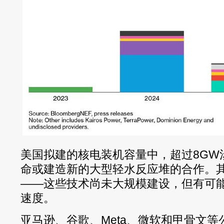
美国拟建的核电装机容量中，超过8GW
命或建造新的大型轻水反应堆的合作。
——这些技术尚未大规模建设，但有可
速度。
亚马逊、谷歌、Meta、微软和甲骨文